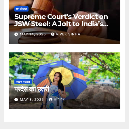
मन की बात
Supreme Court’s Verdict on
JSW Steel: A Jolt to India’s
Insolvency Framework
MAY 14, 2025
VIVEK SINHA
लाइफ स्टाइल
परदेस की छतरी
MAY 8, 2025
संयोगिता