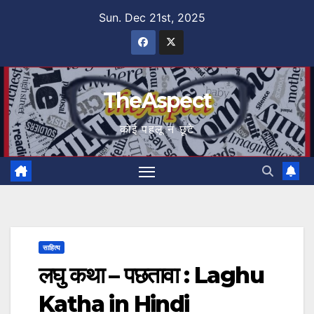
Skip
Sun. Dec 21st, 2025
to
content
TheAspect
कोई पहलू न छूटे
साहित्य
लघु कथा – पछतावा : Laghu
Katha in Hindi