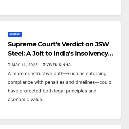
मन की बात
Supreme Court’s Verdict on JSW
Steel: A Jolt to India’s Insolvency
Framework
MAY 14, 2025
VIVEK SINHA
A more constructive path—such as enforcing
compliance with penalties and timelines—could
have protected both legal principles and
economic value.