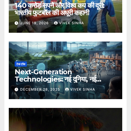
140 करोड़ सपने और विश्व कप की दूरी:
भारतीय फुटबॉल की अधूरी कहानी
JUNE 19, 2026
VIVEK SINHA
टेक टॉक
Next-Generation
Technologies: नई दुनिया, नई
संभावनाएँ, नया भविष्य
DECEMBER 28, 2025
VIVEK SINHA