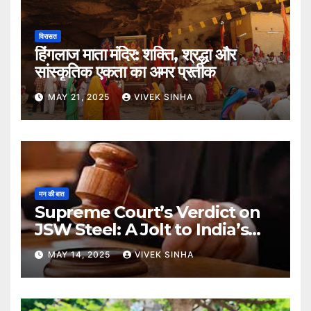
विरासत
हिंगलाज माता मंदिर: शक्ति, श्रद्धा और
सांस्कृतिक एकता का अमर प्रतीक
MAY 21, 2025
VIVEK SINHA
मन की बात
Supreme Court’s Verdict on
JSW Steel: A Jolt to India’s
Insolvency Framework
MAY 14, 2025
VIVEK SINHA