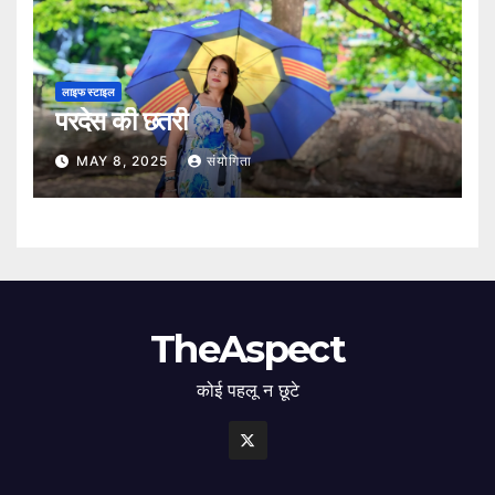
लाइफ स्टाइल
परदेस की छतरी
MAY 8, 2025
संयोगिता
TheAspect
कोई पहलू न छूटे