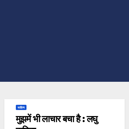
साहित्य
मुझमें भी लाचार बचा है : लघु