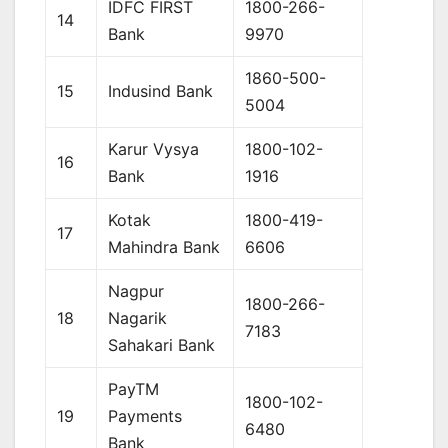
IDFC FIRST
1800-266-
14
Bank
9970
1860-500-
15
Indusind Bank
5004
Karur Vysya
1800-102-
16
Bank
1916
Kotak
1800-419-
17
Mahindra Bank
6606
Nagpur
1800-266-
18
Nagarik
7183
Sahakari Bank
PayTM
1800-102-
19
Payments
6480
Bank