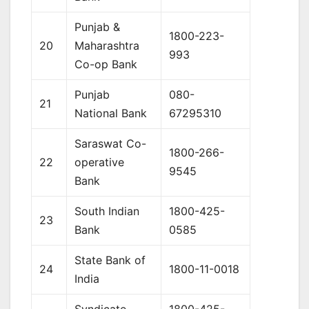
Punjab &
1800-223-
20
Maharashtra
993
Co-op Bank
Punjab
080-
21
National Bank
67295310
Saraswat Co-
1800-266-
22
operative
9545
Bank
South Indian
1800-425-
23
Bank
0585
State Bank of
24
1800-11-0018
India
Syndicate
1800-425-