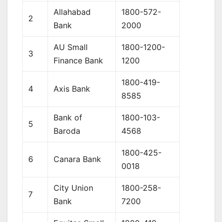
Allahabad
1800-572-
2
Bank
2000
AU Small
1800-1200-
3
Finance Bank
1200
1800-419-
4
Axis Bank
8585
Bank of
1800-103-
5
Baroda
4568
1800-425-
6
Canara Bank
0018
City Union
1800-258-
7
Bank
7200