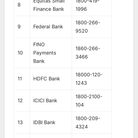
Equitas Small
1800-419-
8
Finance Bank
1996
1800-266-
9
Federal Bank
9520
FINO
1860-266-
10
Payments
3466
Bank
18000-120-
11
HDFC Bank
1243
1800-2100-
12
ICICI Bank
104
1800-209-
13
IDBI Bank
4324