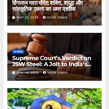
हिंगलाज माता मंदिर: शक्ति, श्रद्धा और
सांस्कृतिक एकता का अमर प्रतीक
MAY 21, 2025
VIVEK SINHA
मन की बात
Supreme Court’s Verdict on
JSW Steel: A Jolt to India’s
Insolvency Framework
MAY 14, 2025
VIVEK SINHA