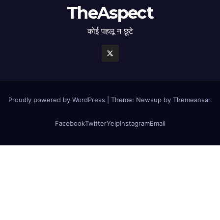
TheAspect
कोई पहलू न छूटे
Proudly powered by WordPress
|
Theme: Newsup by
Themeansar
.
Facebook
Twitter
Yelp
Instagram
Email