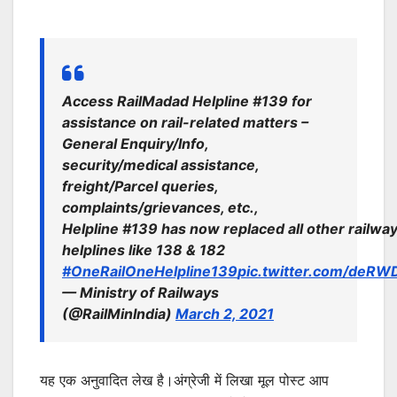
Access RailMadad Helpline #139 for
assistance on rail-related matters –
General Enquiry/Info,
security/medical assistance,
freight/Parcel queries,
complaints/grievances, etc.,
Helpline #139 has now replaced all other railwa
helplines like 138 & 182
#OneRailOneHelpline139
pic.twitter.com/deRW
— Ministry of Railways
(@RailMinIndia)
March 2, 2021
यह एक अनुवादित लेख है।अंग्रेजी में लिखा मूल पोस्ट आप