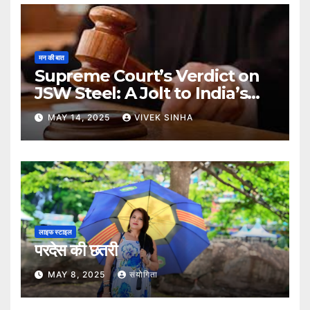
मन की बात
Supreme Court’s Verdict on
JSW Steel: A Jolt to India’s
Insolvency Framework
MAY 14, 2025
VIVEK SINHA
लाइफ स्टाइल
परदेस की छतरी
MAY 8, 2025
संयोगिता