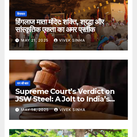
विरासत
हिंगलाज माता मंदिर: शक्ति, श्रद्धा और
सांस्कृतिक एकता का अमर प्रतीक
MAY 21, 2025
VIVEK SINHA
मन की बात
Supreme Court’s Verdict on
JSW Steel: A Jolt to India’s
Insolvency Framework
MAY 14, 2025
VIVEK SINHA