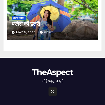
लाइफ स्टाइल
परदेस की छतरी
MAY 8, 2025
संयोगिता
TheAspect
कोई पहलू न छूटे