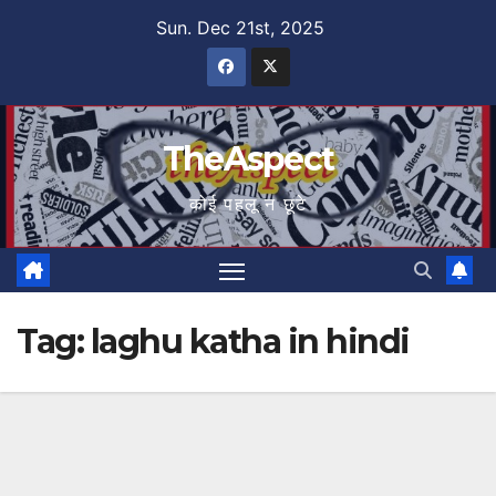
Skip
Sun. Dec 21st, 2025
to
content
TheAspect
कोई पहलू न छूटे
Tag:
laghu katha in hindi