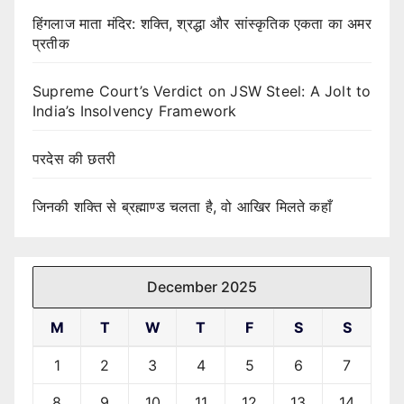
हिंगलाज माता मंदिर: शक्ति, श्रद्धा और सांस्कृतिक एकता का अमर
प्रतीक
Supreme Court’s Verdict on JSW Steel: A Jolt to
India’s Insolvency Framework
परदेस की छतरी
जिनकी शक्ति से ब्रह्माण्ड चलता है, वो आखिर मिलते कहाँ
December 2025
M
T
W
T
F
S
S
1
2
3
4
5
6
7
8
9
10
11
12
13
14