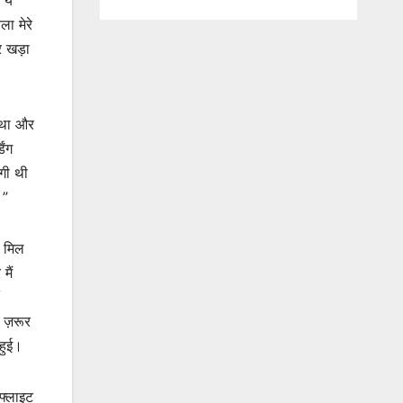
ला मेरे
र खड़ा
म था और
िंग
लगी थी
।”
म मिल
मैं
 ज़रूर
 हुई।
 फ्लाइट