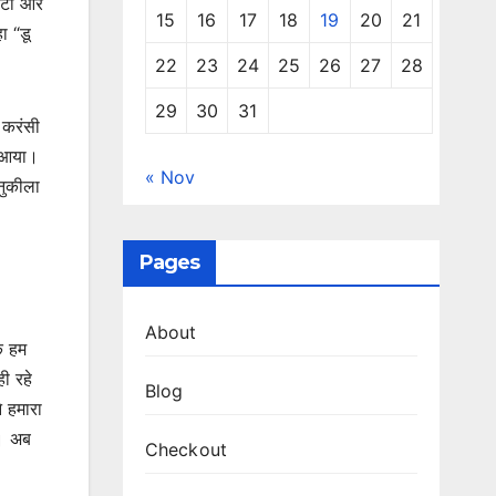
छोटा और
15
16
17
18
19
20
21
ा “डू
22
23
24
25
26
27
28
29
30
31
 करंसी
ं आया।
« Nov
 नुकीला
Pages
About
े हम
ी रहे
Blog
े हमारा
ा। अब
Checkout