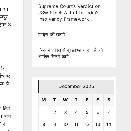
Supreme Court’s Verdict on
थ। हम
JSW Steel: A Jolt to India’s
लंपुर
Insolvency Framework
 हमने 3
परदेस की छतरी
जिनकी शक्ति से ब्रह्माण्ड चलता है, वो
आखिर मिलते कहाँ
रेश
ुँच गए
ेला ले
December 2025
M
T
W
T
F
S
S
 हिंदी
1
2
3
4
5
6
7
ी। बड़ा
े के
8
9
10
11
12
13
14