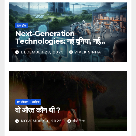
टेक टॉक
Next-Generation
Technologies: नई दुनिया, नई
संभावनाएँ, नया भविष्य
DECEMBER 28, 2025
VIVEK SINHA
मन की बात
साहित्य
वो औरत कौन थी ?
NOVEMBER 8, 2025
संयोगिता