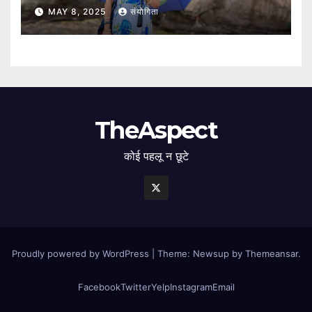
MAY 8, 2025
संयोगिता
TheAspect
कोई पहलू न छूटे
Proudly powered by WordPress
|
Theme: Newsup by
Themeansar
.
Facebook
Twitter
Yelp
Instagram
Email