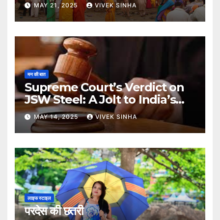
MAY 21, 2025
VIVEK SINHA
मन की बात
Supreme Court’s Verdict on
JSW Steel: A Jolt to India’s
Insolvency Framework
MAY 14, 2025
VIVEK SINHA
लाइफ स्टाइल
परदेस की छतरी