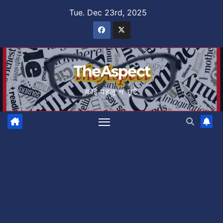
Skip
Tue. Dec 23rd, 2025
to
content
TheAspect
कोई पहलू न छूटे