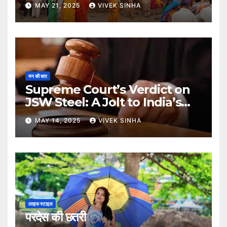
MAY 21, 2025
VIVEK SINHA
मन की बात
Supreme Court’s Verdict on
JSW Steel: A Jolt to India’s
Insolvency Framework
MAY 14, 2025
VIVEK SINHA
लाइफ स्टाइल
परदेस की छतरी