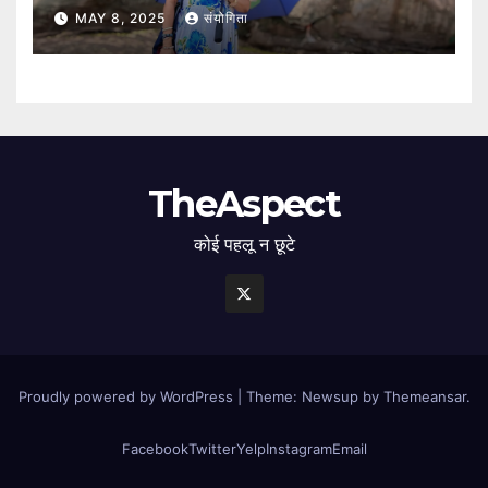
MAY 8, 2025
संयोगिता
TheAspect
कोई पहलू न छूटे
Proudly powered by WordPress
|
Theme: Newsup by
Themeansar
.
Facebook
Twitter
Yelp
Instagram
Email