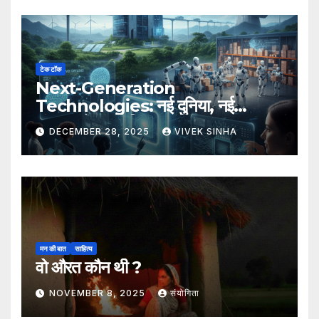
टेक टॉक
Next-Generation
Technologies: नई दुनिया, नई
संभावनाएँ, नया भविष्य
DECEMBER 28, 2025
VIVEK SINHA
मन की बात
साहित्य
वो औरत कौन थी ?
NOVEMBER 8, 2025
संयोगिता