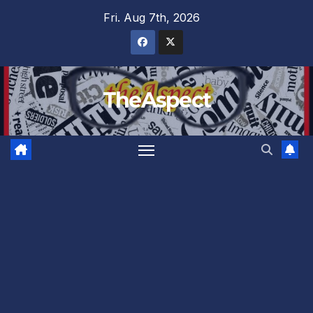
Skip
Fri. Aug 7th, 2026
to
content
TheAspect