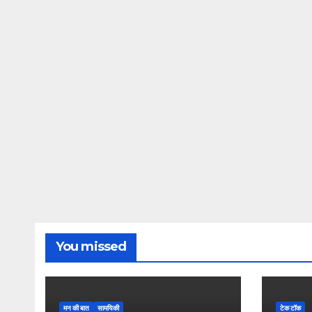
You missed
मन की बात
सामयिकी
टेक टॉक