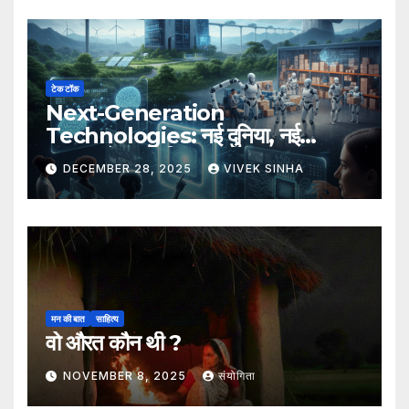
टेक टॉक
Next-Generation
Technologies: नई दुनिया, नई
संभावनाएँ, नया भविष्य
DECEMBER 28, 2025
VIVEK SINHA
मन की बात
साहित्य
वो औरत कौन थी ?
NOVEMBER 8, 2025
संयोगिता