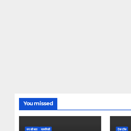
You missed
मन की बात
सामयिकी
टेक टॉक