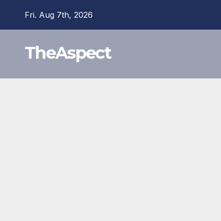
Skip
Fri. Aug 7th, 2026
to
content
TheAspect