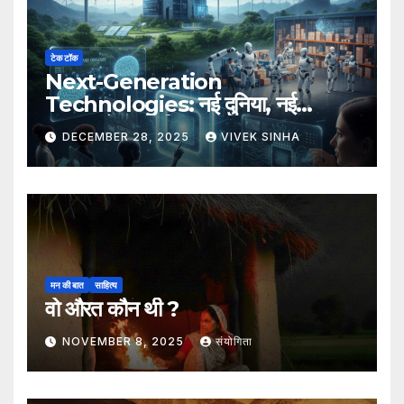
टेक टॉक
Next-Generation
Technologies: नई दुनिया, नई
संभावनाएँ, नया भविष्य
DECEMBER 28, 2025
VIVEK SINHA
मन की बात
साहित्य
वो औरत कौन थी ?
NOVEMBER 8, 2025
संयोगिता