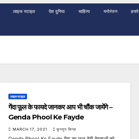
लाइफ स्टाइल
देश दुनिया
साहित्य
मनोरंजन
हमारे
लाइफ स्टाइल
गेंदा फूल के फायदे जानकर आप भी चौंक जायेंगे –
Genda Phool Ke Fayde
MARCH 17, 2021
कुनमुन सिन्हा
Genda Phool Ke Fayde गेंदा का फूल देवी देवताओं को