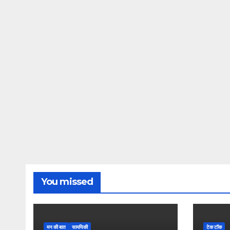
You missed
मन की बात
सामयिकी
टेक टॉक