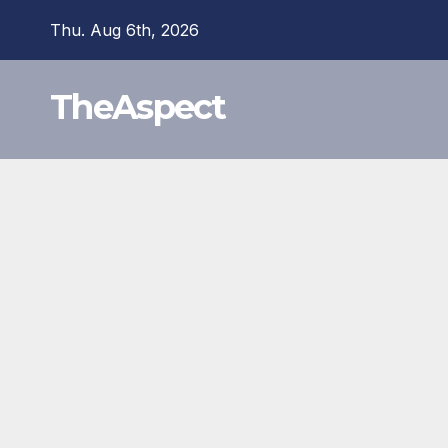
Skip
Thu. Aug 6th, 2026
to
content
TheAspect