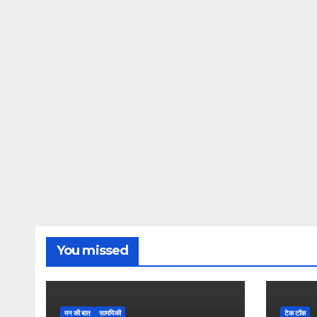
You missed
मन की बात
सामयिकी
टेक टॉक