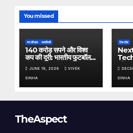
You missed
मन की बात
सामयिकी
टेक टॉक
140 करोड़ सपने और विश्व
Nex
कप की दूरी: भारतीय फुटबॉल
Tech
की अधूरी कहानी
दुनिया
JUNE 19, 2026
VIVEK
DECE
भविष्य
SINHA
SINHA
TheAspect