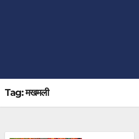
Tag:
मखमली