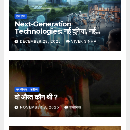
टेक टॉक
Next-Generation
Technologies: नई दुनिया, नई
संभावनाएँ, नया भविष्य
DECEMBER 28, 2025
VIVEK SINHA
मन की बात
साहित्य
वो औरत कौन थी ?
NOVEMBER 8, 2025
संयोगिता