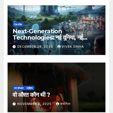
टेक टॉक
Next-Generation
Technologies: नई दुनिया, नई
संभावनाएँ, नया भविष्य
DECEMBER 28, 2025
VIVEK SINHA
मन की बात
साहित्य
वो औरत कौन थी ?
NOVEMBER 8, 2025
संयोगिता