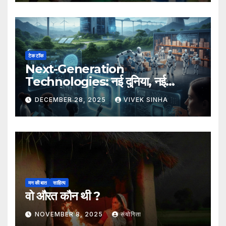
टेक टॉक
Next-Generation
Technologies: नई दुनिया, नई
संभावनाएँ, नया भविष्य
DECEMBER 28, 2025
VIVEK SINHA
मन की बात
साहित्य
वो औरत कौन थी ?
NOVEMBER 8, 2025
संयोगिता