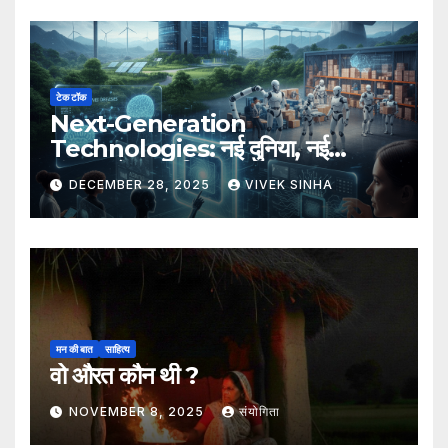
टेक टॉक
Next-Generation
Technologies: नई दुनिया, नई
संभावनाएँ, नया भविष्य
DECEMBER 28, 2025
VIVEK SINHA
मन की बात
साहित्य
वो औरत कौन थी ?
NOVEMBER 8, 2025
संयोगिता