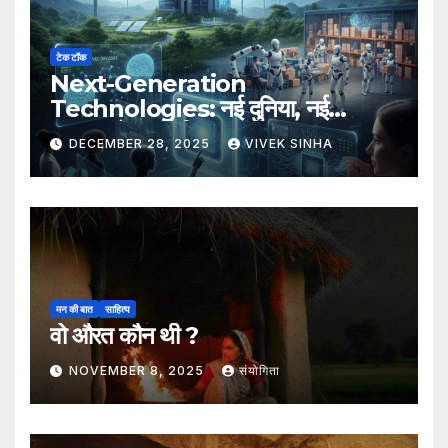
टेक टॉक
Next-Generation
Technologies: नई दुनिया, नई
संभावनाएँ, नया भविष्य
DECEMBER 28, 2025
VIVEK SINHA
मन की बात
साहित्य
वो औरत कौन थी ?
NOVEMBER 8, 2025
संयोगिता