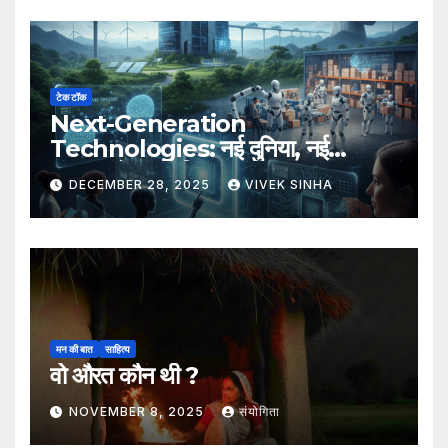
टेक टॉक
Next-Generation
Technologies: नई दुनिया, नई
संभावनाएँ, नया भविष्य
DECEMBER 28, 2025
VIVEK SINHA
मन की बात
साहित्य
वो औरत कौन थी ?
NOVEMBER 8, 2025
संयोगिता