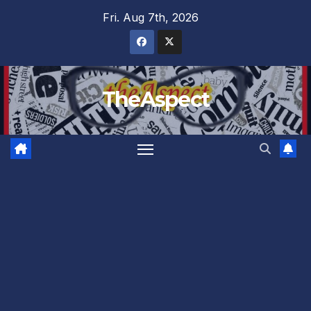
Skip
Fri. Aug 7th, 2026
to
content
TheAspect