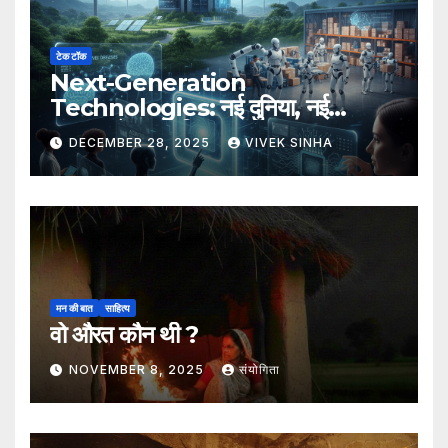
टेक टॉक
Next-Generation
Technologies: नई दुनिया, नई
संभावनाएँ, नया भविष्य
DECEMBER 28, 2025
VIVEK SINHA
मन की बात
साहित्य
वो औरत कौन थी ?
NOVEMBER 8, 2025
संयोगिता