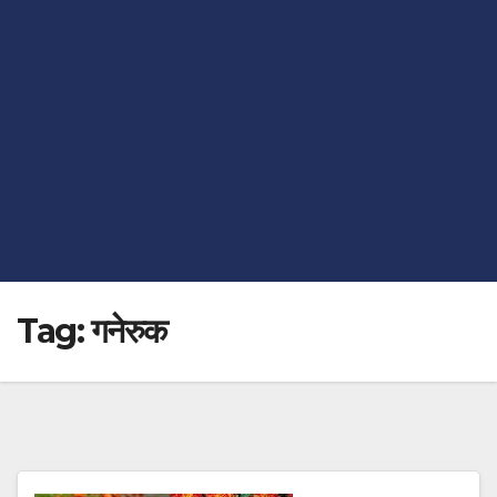
Tag:
गनेरुक