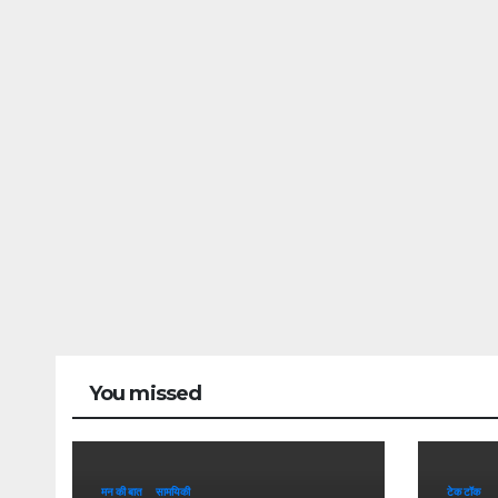
You missed
मन की बात
सामयिकी
टेक टॉक