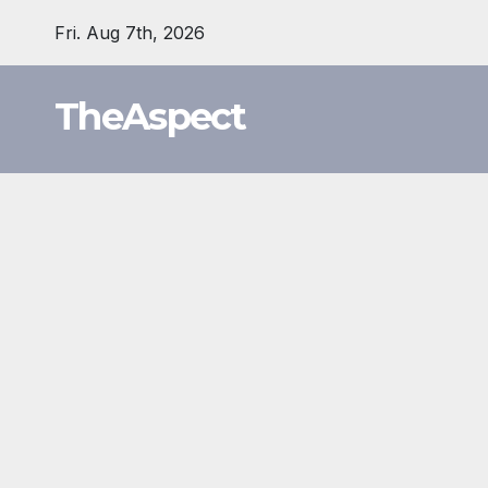
Skip
Fri. Aug 7th, 2026
to
content
TheAspect