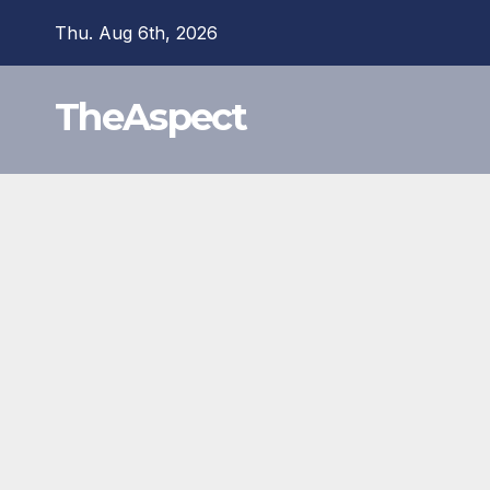
Skip
Thu. Aug 6th, 2026
to
content
TheAspect