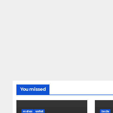
You missed
मन की बात
सामयिकी
टेक टॉक