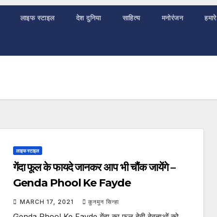
लाइफ स्टाइल
देश दुनिया
साहित्य
मनोरंजन
हमारे
लाइफ स्टाइल
गेंदा फूल के फायदे जानकर आप भी चौंक जायेंगे –
Genda Phool Ke Fayde
MARCH 17, 2021
कुनमुन सिन्हा
Genda Phool Ke Fayde गेंदा का फूल देवी देवताओं को