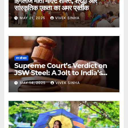
हिंगलाज माता मंदिर: शक्ति, श्रद्धा और
सांस्कृतिक एकता का अमर प्रतीक
MAY 21, 2025
VIVEK SINHA
मन की बात
Supreme Court’s Verdict on
JSW Steel: A Jolt to India’s
Insolvency Framework
MAY 14, 2025
VIVEK SINHA