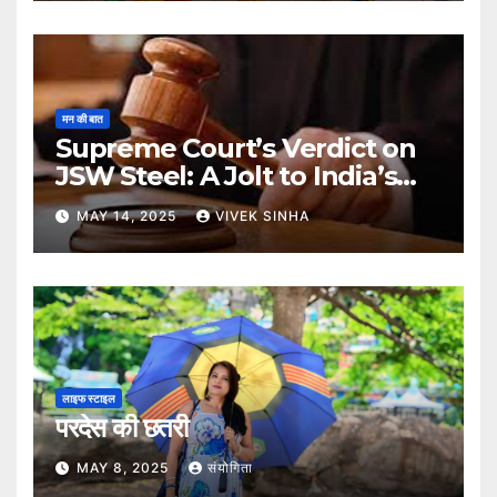
मन की बात
Supreme Court’s Verdict on
JSW Steel: A Jolt to India’s
Insolvency Framework
MAY 14, 2025
VIVEK SINHA
लाइफ स्टाइल
परदेस की छतरी
MAY 8, 2025
संयोगिता