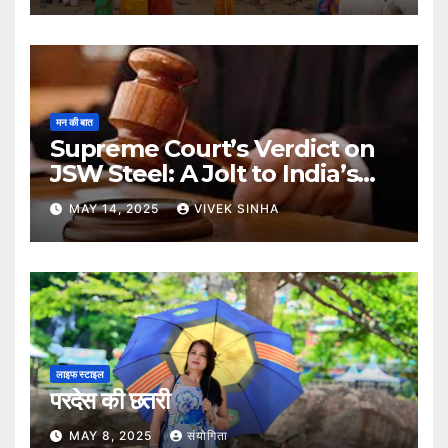
मन की बात
Supreme Court’s Verdict on
JSW Steel: A Jolt to India’s
Insolvency Framework
MAY 14, 2025
VIVEK SINHA
लाइफ स्टाइल
परदेस की छतरी
MAY 8, 2025
संयोगिता