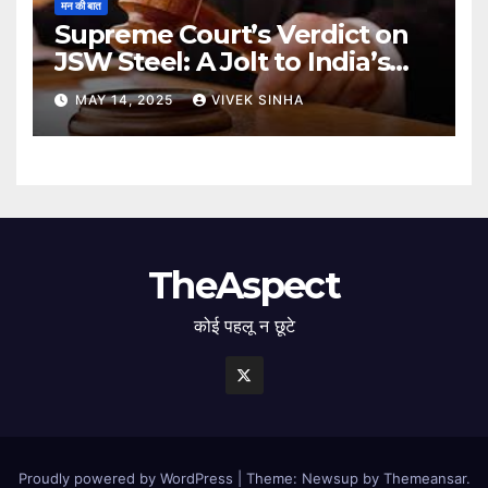
मन की बात
Supreme Court’s Verdict on
JSW Steel: A Jolt to India’s
Insolvency Framework
MAY 14, 2025
VIVEK SINHA
TheAspect
कोई पहलू न छूटे
Proudly powered by WordPress
|
Theme: Newsup by
Themeansar
.