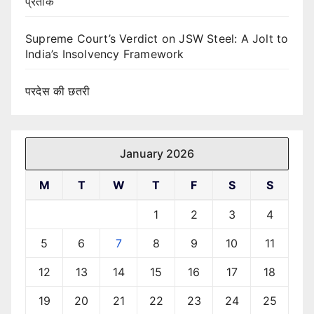
प्रतीक
Supreme Court’s Verdict on JSW Steel: A Jolt to
India’s Insolvency Framework
परदेस की छतरी
January 2026
M
T
W
T
F
S
S
1
2
3
4
5
6
7
8
9
10
11
12
13
14
15
16
17
18
19
20
21
22
23
24
25