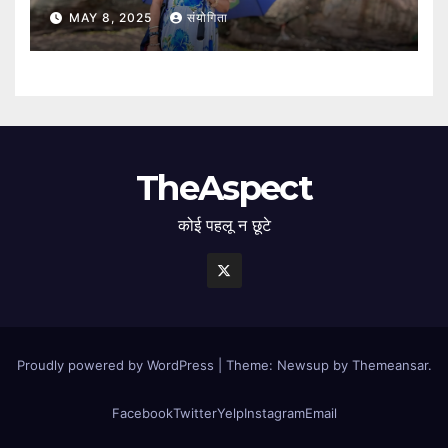
MAY 8, 2025
संयोगिता
TheAspect
कोई पहलू न छूटे
Proudly powered by WordPress
|
Theme: Newsup by
Themeansar
.
Facebook
Twitter
Yelp
Instagram
Email