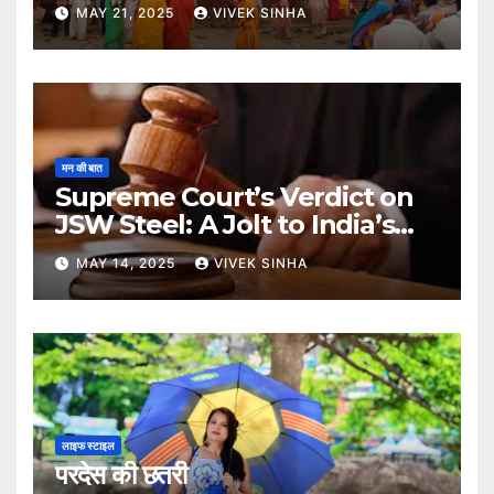
MAY 21, 2025
VIVEK SINHA
मन की बात
Supreme Court’s Verdict on
JSW Steel: A Jolt to India’s
Insolvency Framework
MAY 14, 2025
VIVEK SINHA
लाइफ स्टाइल
परदेस की छतरी