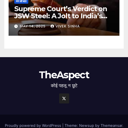
मन की बात
Supreme Court’s Verdict on
JSW Steel: A Jolt to India’s
Insolvency Framework
MAY 14, 2025
VIVEK SINHA
TheAspect
कोई पहलू न छूटे
Proudly powered by WordPress
|
Theme: Newsup by
Themeansar
.