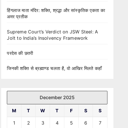
हिंगलाज माता मंदिर: शक्ति, श्रद्धा और सांस्कृतिक एकता का
अमर प्रतीक
Supreme Court’s Verdict on JSW Steel: A
Jolt to India’s Insolvency Framework
परदेस की छतरी
जिनकी शक्ति से ब्रह्माण्ड चलता है, वो आखिर मिलते कहाँ
December 2025
M
T
W
T
F
S
S
1
2
3
4
5
6
7