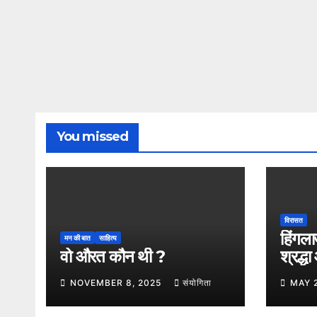
You missed
विरासत
हिंगला
मन की बात
साहित्य
वो औरत कौन थी ?
श्रद्ध
का अम
NOVEMBER 8, 2025
संयोगिता
MAY 