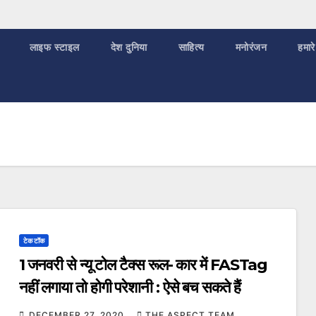
लाइफ स्टाइल
देश दुनिया
साहित्य
मनोरंजन
हमारे
टेक टॉक
1 जनवरी से न्यू टोल टैक्स रूल- कार में FASTag
नहीं लगाया तो होगी परेशानी : ऐसे बच सकते हैं
DECEMBER 27, 2020
THE ASPECT TEAM