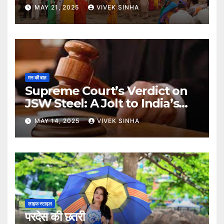
MAY 21, 2025
VIVEK SINHA
मन की बात
Supreme Court’s Verdict on
JSW Steel: A Jolt to India’s
Insolvency Framework
MAY 14, 2025
VIVEK SINHA
लाइफ स्टाइल
परदेस की छतरी