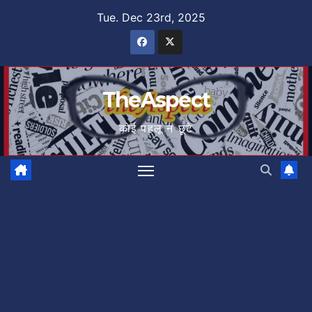
Skip
Tue. Dec 23rd, 2025
to
content
TheAspect
कोई पहलू न छूटे