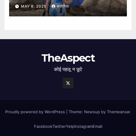
MAY 8, 2025
संयोगिता
TheAspect
कोई पहलू न छूटे
Proudly powered by WordPress
|
Theme: Newsup by
Themeansar
.
Facebook
Twitter
Yelp
Instagram
Email