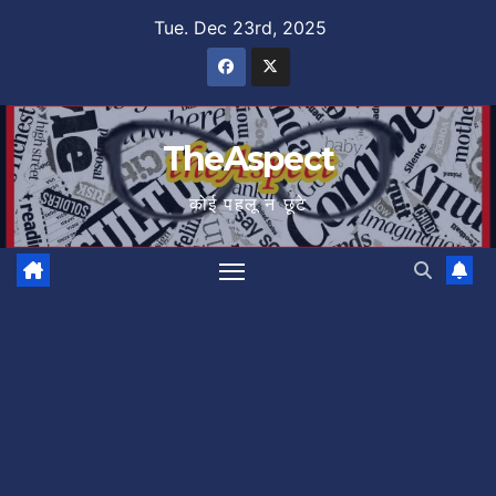
Skip
Tue. Dec 23rd, 2025
to
content
TheAspect
कोई पहलू न छूटे