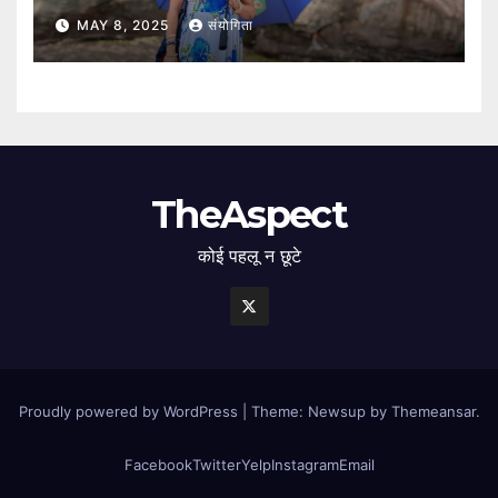
MAY 8, 2025
संयोगिता
TheAspect
कोई पहलू न छूटे
Proudly powered by WordPress
|
Theme: Newsup by
Themeansar
.
Facebook
Twitter
Yelp
Instagram
Email