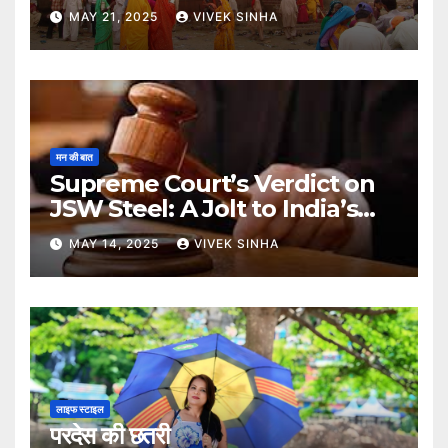
MAY 21, 2025
VIVEK SINHA
मन की बात
Supreme Court’s Verdict on
JSW Steel: A Jolt to India’s
Insolvency Framework
MAY 14, 2025
VIVEK SINHA
लाइफ स्टाइल
परदेस की छतरी