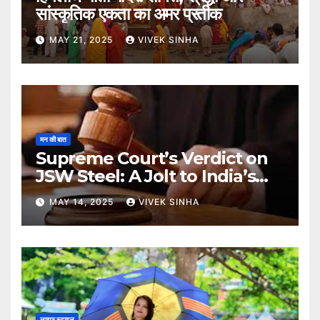
सांस्कृतिक एकता का अमर प्रतीक
MAY 21, 2025
VIVEK SINHA
मन की बात
Supreme Court’s Verdict on
JSW Steel: A Jolt to India’s
Insolvency Framework
MAY 14, 2025
VIVEK SINHA
लाइफ स्टाइल