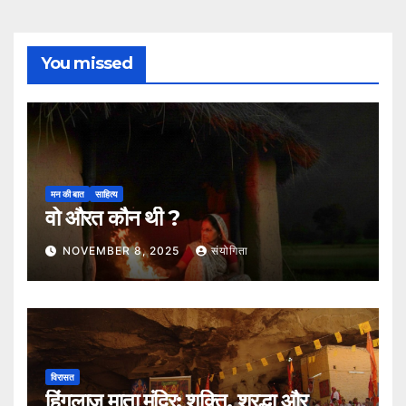
You missed
मन की बात
साहित्य
वो औरत कौन थी ?
NOVEMBER 8, 2025
संयोगिता
विरासत
हिंगलाज माता मंदिर: शक्ति, श्रद्धा और