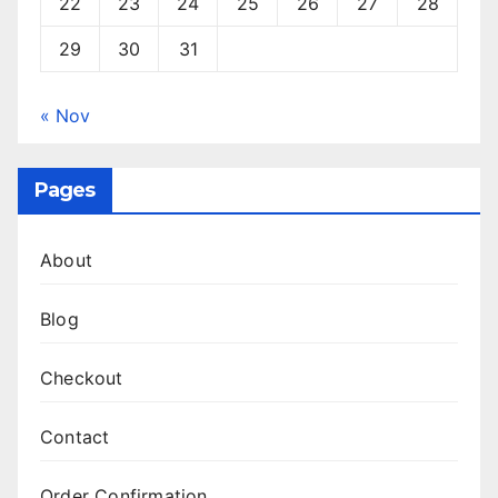
22
23
24
25
26
27
28
29
30
31
« Nov
Pages
About
Blog
Checkout
Contact
Order Confirmation