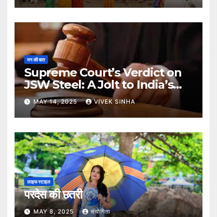
मन की बात
Supreme Court’s Verdict on
JSW Steel: A Jolt to India’s
Insolvency Framework
MAY 14, 2025
VIVEK SINHA
लाइफ स्टाइल
परदेस की छतरी
MAY 8, 2025
संयोगिता