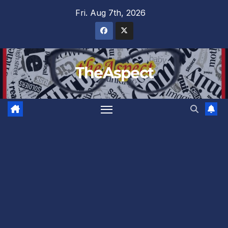
Skip
Fri. Aug 7th, 2026
to
content
TheAspect