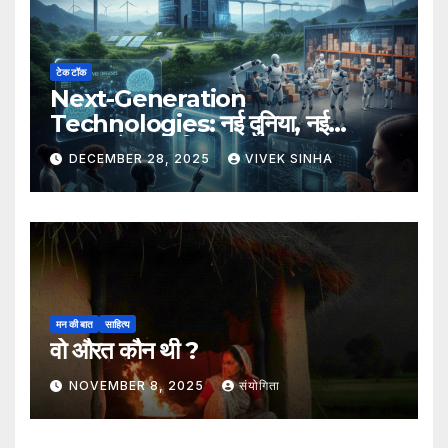
टेक टॉक
Next-Generation
Technologies: नई दुनिया, नई
संभावनाएँ, नया भविष्य
DECEMBER 28, 2025
VIVEK SINHA
मन की बात
साहित्य
वो औरत कौन थी ?
NOVEMBER 8, 2025
संयोगिता