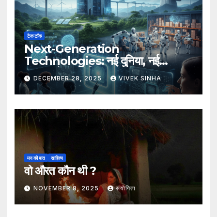
टेक टॉक
Next-Generation
Technologies: नई दुनिया, नई
संभावनाएँ, नया भविष्य
DECEMBER 28, 2025
VIVEK SINHA
मन की बात
साहित्य
वो औरत कौन थी ?
NOVEMBER 8, 2025
संयोगिता