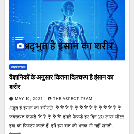
लाइफ स्टाइल
वैज्ञानिकों के अनुसार कितना दिलचस्प है इंसान का
शरीर
MAY 10, 2021
THE ASPECT TEAM
अद्भुत है इंसान का शरीर👌 💐💐💐💐💐💐💐💐💐💐💐💐💐💐
जबरदस्त फेफड़े 💐💐💐💐💐 हमारे फेफड़े हर दिन 20 लाख लीटर
हवा को फिल्टर करते हैं. हमें इस बात की भनक भी नहीं लगती.