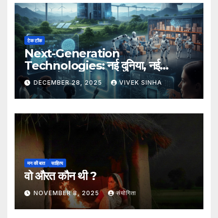
टेक टॉक
Next-Generation
Technologies: नई दुनिया, नई
संभावनाएँ, नया भविष्य
DECEMBER 28, 2025
VIVEK SINHA
मन की बात
साहित्य
वो औरत कौन थी ?
NOVEMBER 8, 2025
संयोगिता