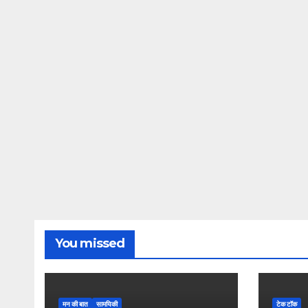
You missed
मन की बात
सामयिकी
टेक टॉक