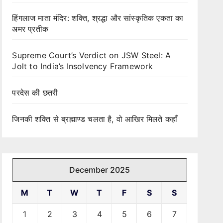
हिंगलाज माता मंदिर: शक्ति, श्रद्धा और सांस्कृतिक एकता का
अमर प्रतीक
Supreme Court’s Verdict on JSW Steel: A
Jolt to India’s Insolvency Framework
परदेस की छतरी
जिनकी शक्ति से ब्रह्माण्ड चलता है, वो आखिर मिलते कहाँ
December 2025
M
T
W
T
F
S
S
1
2
3
4
5
6
7