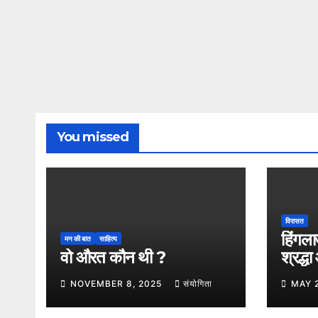
You missed
विरासत
हिंगला
मन की बात
साहित्य
वो औरत कौन थी ?
श्रद्ध
का अम
NOVEMBER 8, 2025
संयोगिता
MAY 