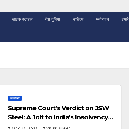
लाइफ स्टाइल
देश दुनिया
साहित्य
मनोरंजन
हमारे
मन की बात
Supreme Court’s Verdict on JSW
Steel: A Jolt to India’s Insolvency
Framework
MAY 14, 2025
VIVEK SINHA