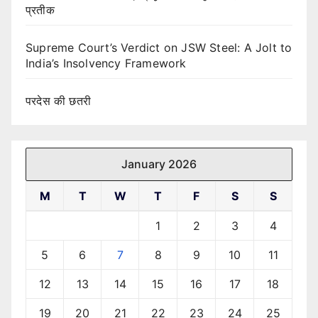
प्रतीक
Supreme Court’s Verdict on JSW Steel: A Jolt to
India’s Insolvency Framework
परदेस की छतरी
January 2026
M
T
W
T
F
S
S
1
2
3
4
5
6
7
8
9
10
11
12
13
14
15
16
17
18
19
20
21
22
23
24
25