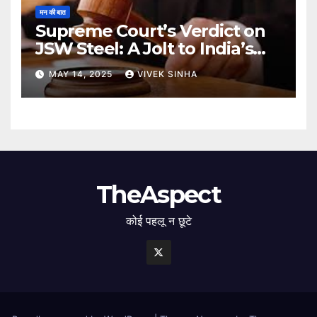
मन की बात
Supreme Court’s Verdict on
JSW Steel: A Jolt to India’s
Insolvency Framework
MAY 14, 2025
VIVEK SINHA
TheAspect
कोई पहलू न छूटे