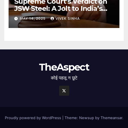
Supreme Court’s Verdict on
JSW Steel: A Jolt to India’s
Insolvency Framework
MAY 14, 2025
VIVEK SINHA
TheAspect
कोई पहलू न छूटे
Proudly powered by WordPress
|
Theme: Newsup by
Themeansar
.