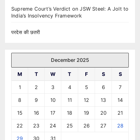
Supreme Court’s Verdict on JSW Steel: A Jolt to
India’s Insolvency Framework
परदेस की छतरी
December 2025
M
T
W
T
F
S
S
1
2
3
4
5
6
7
8
9
10
11
12
13
14
15
16
17
18
19
20
21
22
23
24
25
26
27
28
29
30
31