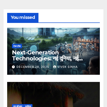
You missed
टेक टॉक
Next-Generation
Technologies: नई दुनिया, नई
संभावनाएँ, नया भविष्य
DECEMBER 28, 2025
VIVEK SINHA
मन की बात
साहित्य