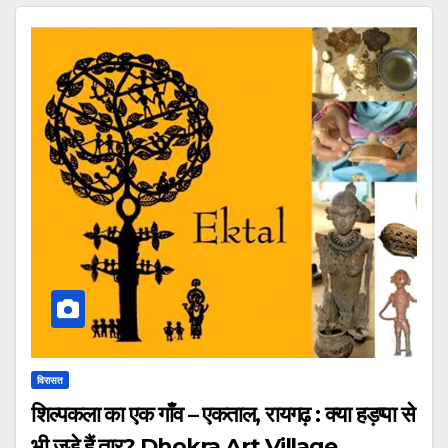
विरासत
शिल्पकला का एक गाँव – एकताल, रायगढ़ : क्या हड़प्पा से
भी जुड़े हैं तार? Dhokra Art Village