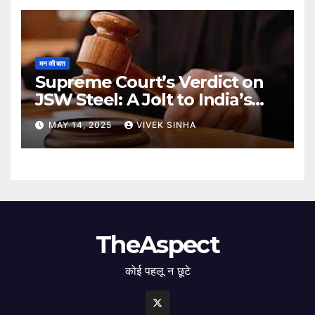
मन की बात
Supreme Court’s Verdict on
JSW Steel: A Jolt to India’s
Insolvency Framework
MAY 14, 2025
VIVEK SINHA
TheAspect
कोई पहलू न छूटे