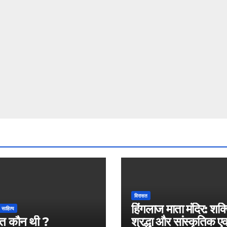
विरासत
हिंगलाज माता मंदिर: शक्
साहित्य
त कौन थी ?
श्रद्धा और सांस्कृतिक 